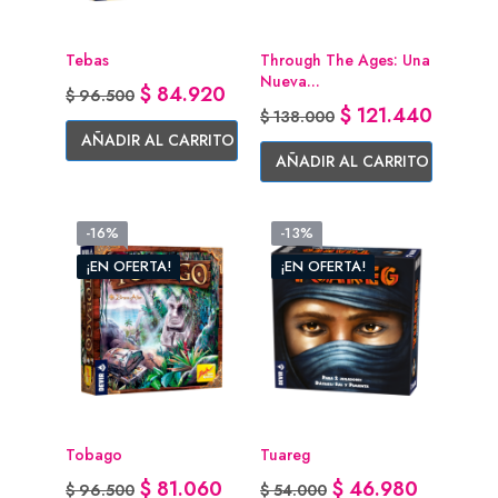
Tebas
Through The Ages: Una
Nueva...
Precio base
Precio
$ 84.920
$ 96.500
Precio base
Precio
$ 121.440
$ 138.000
AÑADIR AL CARRITO
AÑADIR AL CARRITO
-16%
-13%
¡EN OFERTA!
¡EN OFERTA!
Tobago
Tuareg
Precio base
Precio
Precio base
Precio
$ 81.060
$ 46.980
$ 96.500
$ 54.000