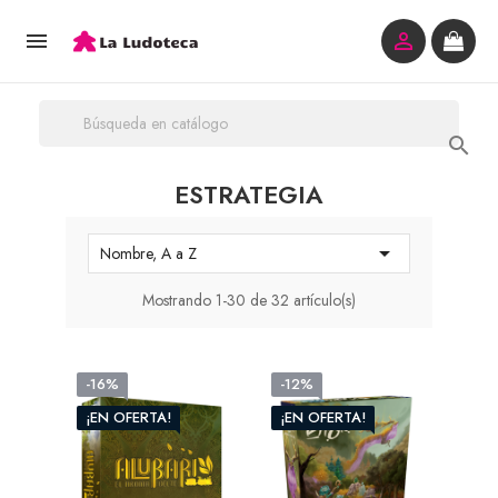



ESTRATEGIA

Nombre, A a Z
Mostrando 1-30 de 32 artículo(s)
-16%
-12%
¡EN OFERTA!
¡EN OFERTA!