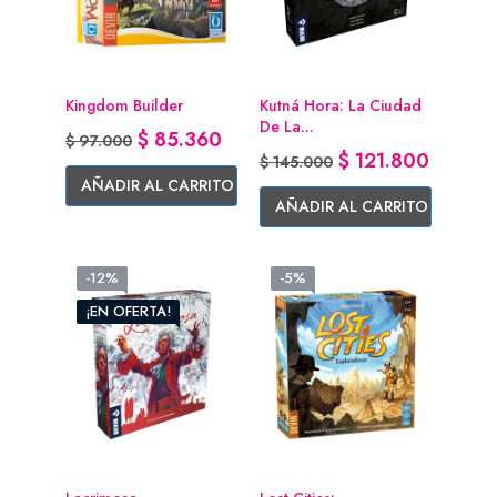
Kingdom Builder
Kutná Hora: La Ciudad
De La...
Precio base
Precio
$ 85.360
$ 97.000
Precio base
Precio
$ 121.800
$ 145.000
AÑADIR AL CARRITO
AÑADIR AL CARRITO
-12%
-5%
¡EN OFERTA!