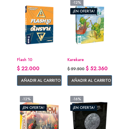
-12%
¡EN OFERTA!
Flash 10
Karekare
Precio
Precio base
Precio
$ 22.000
$ 52.360
$ 59.500
AÑADIR AL CARRITO
AÑADIR AL CARRITO
-12%
-16%
¡EN OFERTA!
¡EN OFERTA!