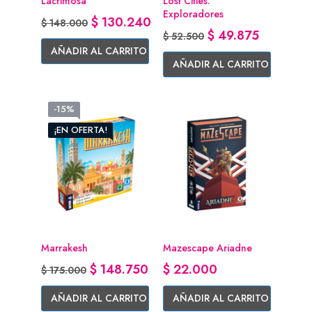
Lacrimosa
Lost Cities:
Exploradores
Precio base
Precio
$ 130.240
$ 148.000
Precio base
Precio
$ 49.875
$ 52.500
AÑADIR AL CARRITO
AÑADIR AL CARRITO
-15%
¡EN OFERTA!
Marrakesh
Mazescape Ariadne
Precio base
Precio
Precio
$ 148.750
$ 22.000
$ 175.000
AÑADIR AL CARRITO
AÑADIR AL CARRITO