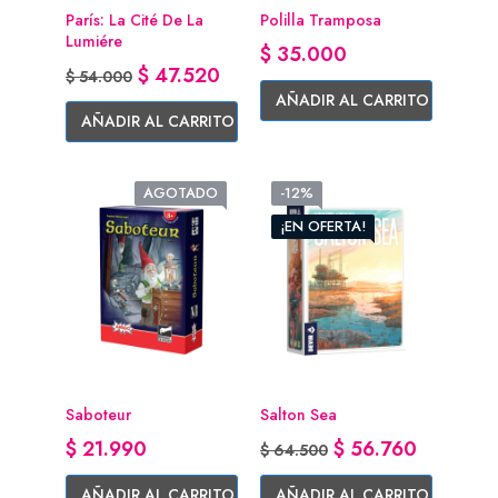
París: La Cité De La
Polilla Tramposa
Lumiére
Precio
$ 35.000
Precio base
Precio
$ 47.520
$ 54.000
AÑADIR AL CARRITO
AÑADIR AL CARRITO
AGOTADO
-12%
¡EN OFERTA!
Saboteur
Salton Sea
Precio
Precio base
Precio
$ 21.990
$ 56.760
$ 64.500
AÑADIR AL CARRITO
AÑADIR AL CARRITO