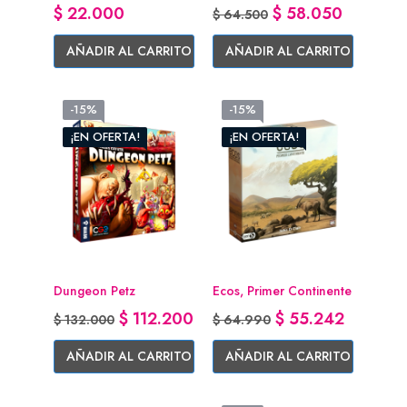
Precio
Precio base
Precio
$ 22.000
$ 58.050
$ 64.500
AÑADIR AL CARRITO
AÑADIR AL CARRITO
-15%
-15%
¡EN OFERTA!
¡EN OFERTA!
Dungeon Petz
Ecos, Primer Continente
Precio base
Precio
Precio base
Precio
$ 112.200
$ 55.242
$ 132.000
$ 64.990
AÑADIR AL CARRITO
AÑADIR AL CARRITO