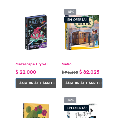
-15%
¡EN OFERTA!
Mazescape Cryo-C
Metro
Precio
Precio base
Precio
$ 22.000
$ 82.025
$ 96.500
AÑADIR AL CARRITO
AÑADIR AL CARRITO
-16%
¡EN OFERTA!