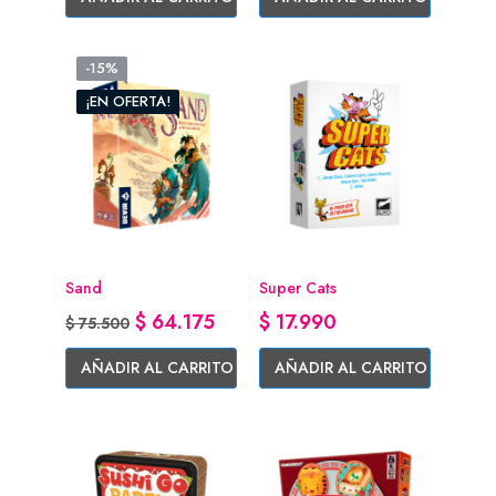
-15%
¡EN OFERTA!
Sand
Super Cats
Precio base
Precio
Precio
$ 64.175
$ 17.990
$ 75.500
AÑADIR AL CARRITO
AÑADIR AL CARRITO