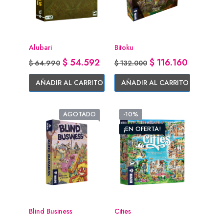
Alubari
Bitoku
Precio base
Precio
Precio base
Precio
$ 54.592
$ 116.160
$ 64.990
$ 132.000
AÑADIR AL CARRITO
AÑADIR AL CARRITO
AGOTADO
-10%
¡EN OFERTA!
Blind Business
Cities