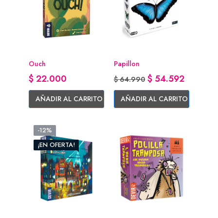
Ouch
Papillon
Precio
Precio base
Precio
$ 22.000
$ 54.592
$ 64.990
AÑADIR AL CARRITO
AÑADIR AL CARRITO
-12%
¡EN OFERTA!