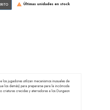
Últimas unidades en stock
RRITO

e los jugadores utilizan mecanismos inusuales de
 que los demás) para prepararse para la incómoda
omo criaturas crecidas y aterradoras a los Dungeon