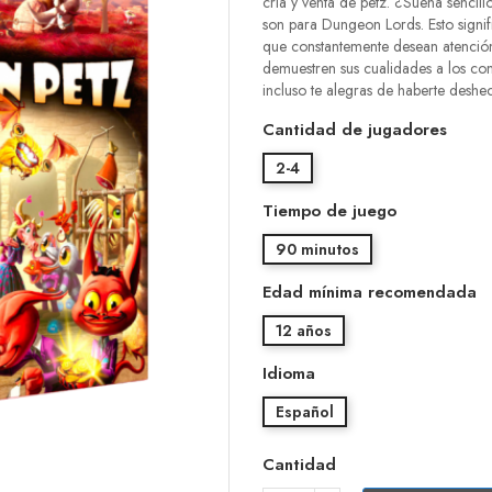
cría y venta de petz. ¿Suena senci
son para Dungeon Lords. Esto signi
que constantemente desean atenció
demuestren sus cualidades a los c
incluso te alegras de haberte deshech
Cantidad de jugadores
2-4
Tiempo de juego
90 minutos
Edad mínima recomendada
12 años
Idioma
Español
Cantidad