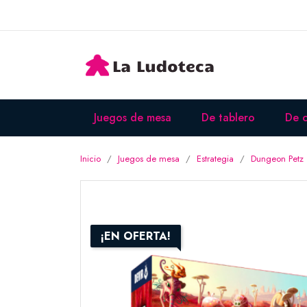
Juegos de mesa
De tablero
De c
Inicio
Juegos de mesa
Estrategia
Dungeon Petz
¡EN OFERTA!