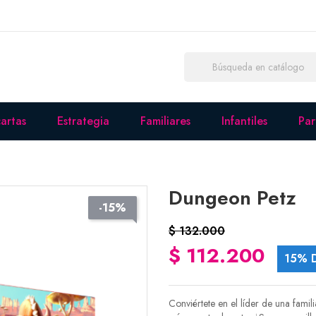
artas
Estrategia
Familiares
Infantiles
Pa
Dungeon Petz
-15%
$ 132.000
$ 112.200
15% 
Conviértete en el líder de una famil