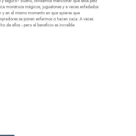
llo y seguro? Bueno, olvidamos mencionar que esos petz
fica monstruos mágicos, juguetones y a veces enfadados
n y en el mismo momento en que quieres que
ompradores se ponen enfermos o hacen caca. A veces
o de ellos - pero el beneficio es increíble.