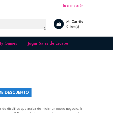
Iniciar sesión
Mi Carrito
0 Item(s)

rty Games
Jugar Salas de Escape
DE DESCUENTO
ia de diablillos que acaba de iniciar un nuevo negocio: la